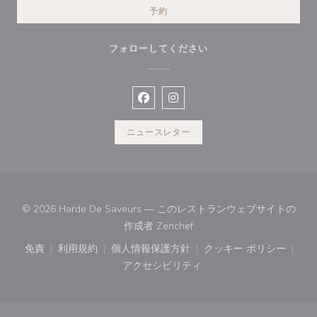
予約
フォローしてください
Facebook ((新しいウィンドウで開
Instagram ((新しいウィン
ニュースレター
© 2026 Harde De Saveurs — このレストランウェブサイトの
((新しいウィンドウで開きます
作成者
Zenchef
免責
利用規約
個人情報保護方針
クッキー ポリシー
((新しいウィンドウで開きます))
((新しいウィンドウで開きます))
((新しいウィンドウで開きます))
((新しいウィン
アクセシビリティ
((新しいウィンドウで開きます))