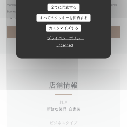
marketing communications. UK residents can register with the Telephone Preference
全てに同意する
Service at
tpsonline.org.uk
. US residents can register at
donotcall.gov
. For more
すべてのクッキーを拒否する
information about how we process your data, please see our
privacy policy
.
カスタマイズする
プライバシーポリシー
undefined
店舗情報
料理
新鮮な製品, 自家製
ビジネスタイプ